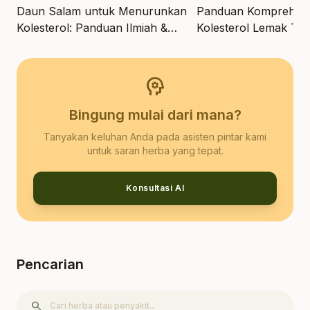
Daun Salam untuk Menurunkan
Panduan Komprehens
Kolesterol: Panduan Ilmiah &
Kolesterol Lemak Tu
Alami
Pendekatan Ilmiah
psychology
Bingung mulai dari mana?
Tanyakan keluhan Anda pada asisten pintar kami
untuk saran herba yang tepat.
Konsultasi AI
Pencarian
search