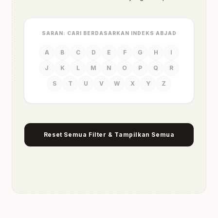
SARAN: CARI BERDASARKAN INDEKS ABJAD
A
B
C
D
E
F
G
H
I
J
K
L
M
N
O
P
Q
R
S
T
U
V
W
X
Y
Z
Reset Semua Filter & Tampilkan Semua