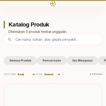
Katalog Produk
Ditemukan 0 produk herbal unggulan.
search
Semua Produk
Pencernaan
Ibu Menyusui
P
expand_more
expand_more
URUTKAN:
STOK:
0 PRODUK