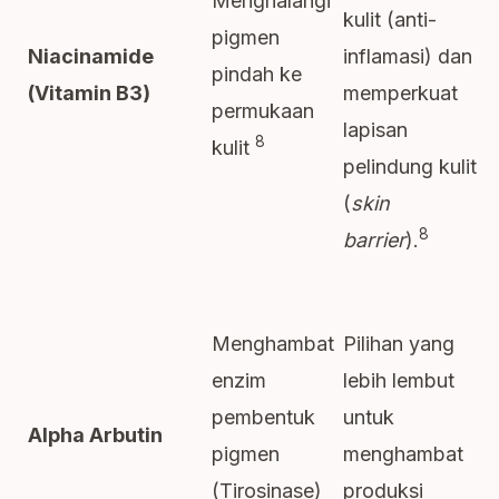
Menghalangi
kulit (anti-
pigmen
inflamasi) dan
Niacinamide
pindah ke
memperkuat
(Vitamin B3)
permukaan
lapisan
8
kulit
pelindung kulit
(
skin
8
barrier
).
Menghambat
Pilihan yang
enzim
lebih lembut
pembentuk
untuk
Alpha Arbutin
pigmen
menghambat
(Tirosinase)
produksi