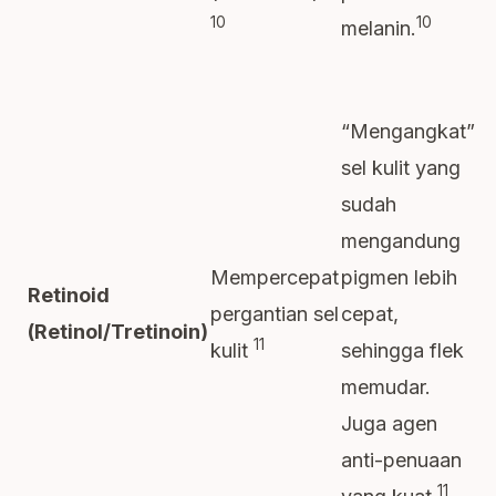
10
10
melanin.
“Mengangkat”
sel kulit yang
sudah
mengandung
Mempercepat
pigmen lebih
Retinoid
pergantian sel
cepat,
(Retinol/Tretinoin)
11
kulit
sehingga flek
memudar.
Juga agen
anti-penuaan
11