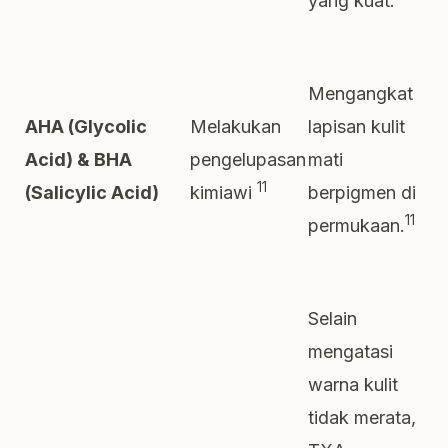
yang kuat.
Mengangkat
Melakukan
lapisan kulit
AHA (Glycolic
pengelupasan
mati
Acid) & BHA
11
kimiawi
berpigmen di
(Salicylic Acid)
11
permukaan.
Selain
mengatasi
warna kulit
tidak merata,