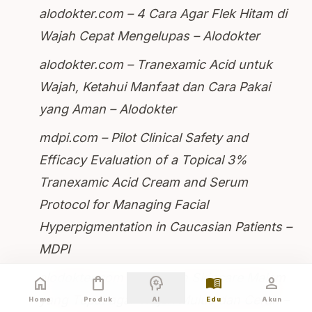
alodokter.com – 4 Cara Agar Flek Hitam di
Wajah Cepat Mengelupas – Alodokter
alodokter.com – Tranexamic Acid untuk
Wajah, Ketahui Manfaat dan Cara Pakai
yang Aman – Alodokter
mdpi.com – Pilot Clinical Safety and
Efficacy Evaluation of a Topical 3%
Tranexamic Acid Cream and Serum
Protocol for Managing Facial
Hyperpigmentation in Caucasian Patients –
MDPI
alodokter.com – 9 Urutan Skincare Malam
home
shopping_bag
psychology
menu_book
person
yang Tepat agar Wajah Mulus dan Cerah –
Home
Produk
AI
Edu
Akun