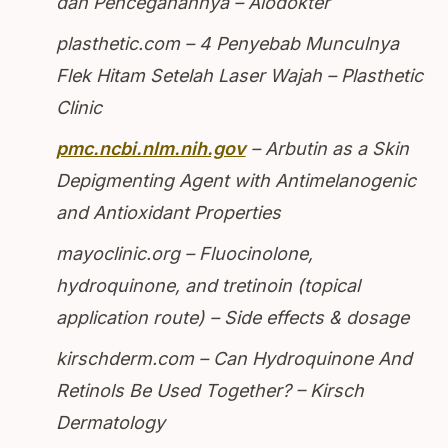
dan Pencegahannya – Alodokter
plasthetic.com – 4 Penyebab Munculnya
Flek Hitam Setelah Laser Wajah – Plasthetic
Clinic
pmc.ncbi.nlm.nih.gov
– Arbutin as a Skin
Depigmenting Agent with Antimelanogenic
and Antioxidant Properties
mayoclinic.org – Fluocinolone,
hydroquinone, and tretinoin (topical
application route) – Side effects & dosage
kirschderm.com – Can Hydroquinone And
Retinols Be Used Together? – Kirsch
Dermatology