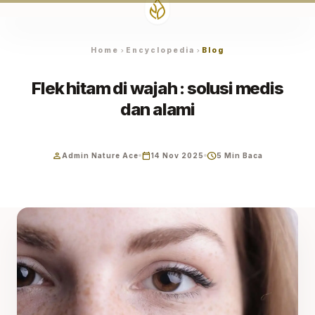
Home
Encyclopedia
Blog
chevron_right
chevron_right
Flek hitam di wajah : solusi medis
dan alami
person
calendar_today
schedule
Admin Nature Ace
14 Nov 2025
5 Min Baca