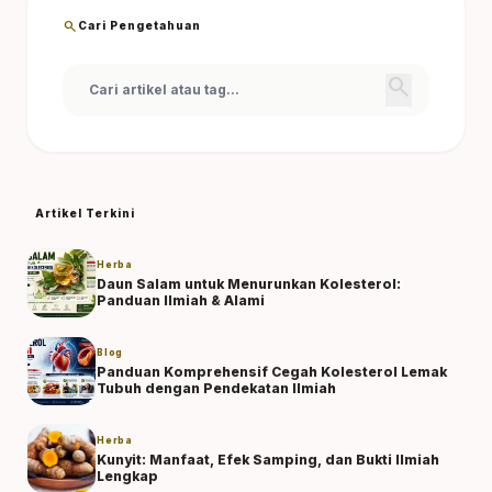
search
Cari Pengetahuan
search
Artikel Terkini
Herba
Daun Salam untuk Menurunkan Kolesterol:
Panduan Ilmiah & Alami
Blog
Panduan Komprehensif Cegah Kolesterol Lemak
Tubuh dengan Pendekatan Ilmiah
Herba
Kunyit: Manfaat, Efek Samping, dan Bukti Ilmiah
Lengkap