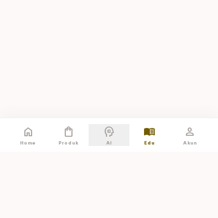
home
shopping_bag
psychology
menu_book
person
Home
Produk
AI
Edu
Akun