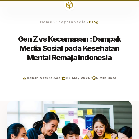
Home
Encyclopedia
Blog
chevron_right
chevron_right
Gen Z vs Kecemasan : Dampak
Media Sosial pada Kesehatan
Mental Remaja Indonesia
person
calendar_today
schedule
Admin Nature Ace
24 May 2025
5 Min Baca