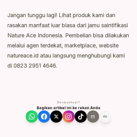
Jangan tunggu lagi! Lihat produk kami dan
rasakan manfaat luar biasa dari jamu saintifikasi
Nature Ace Indonesia. Pembelian bisa dilakukan
melalui agen terdekat, marketplace, website
natureace.id atau langsung menghubungi kami
di 0823 2951 4646.
Bermanfaat?
Bagikan artikel ini ke rekan Anda
mail
link