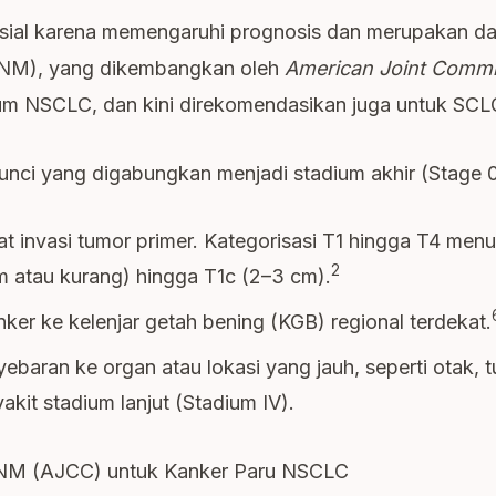
usial karena memengaruhi prognosis dan merupakan das
NM), yang dikembangkan oleh
American Joint Commi
um NSCLC, dan kini direkomendasikan juga untuk SCL
ci yang digabungkan menjadi stadium akhir (Stage 0
t invasi tumor primer. Kategorisasi T1 hingga T4 men
2
m atau kurang) hingga T1c (2–3 cm).
er ke kelenjar getah bening (KGB) regional terdekat.
ran ke organ atau lokasi yang jauh, seperti otak, tula
it stadium lanjut (Stadium IV).
g TNM (AJCC) untuk Kanker Paru NSCLC