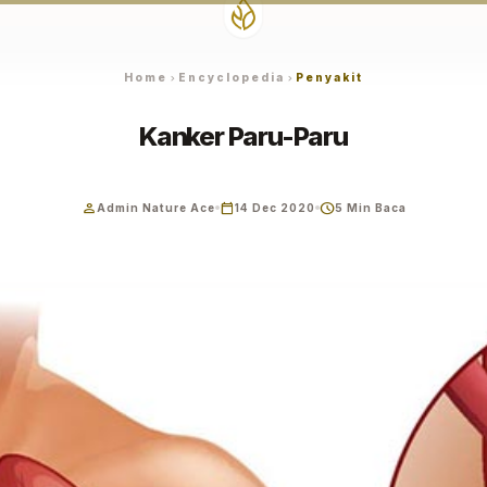
Home
Encyclopedia
Penyakit
chevron_right
chevron_right
Kanker Paru-Paru
person
calendar_today
schedule
Admin Nature Ace
14 Dec 2020
5 Min Baca