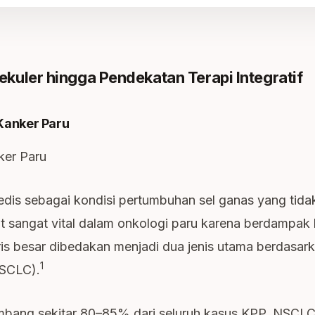
lekuler hingga Pendekatan Terapi Integratif
g Kanker Paru
nker Paru
dis sebagai kondisi pertumbuhan sel ganas yang tidak 
pat sangat vital dalam onkologi paru karena berdampak
is besar dibedakan menjadi dua jenis utama berdasa
1
SCLC).
bang sekitar 80–85% dari seluruh kasus KPP. NSCLC 