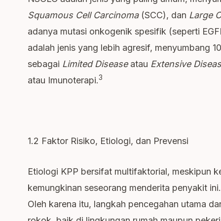
Squamous Cell Carcinoma
(SCC), dan
Large C
adanya mutasi onkogenik spesifik (seperti E
adalah jenis yang lebih agresif, menyumbang 
sebagai
Limited Disease
atau
Extensive Disea
3
atau Imunoterapi.
1.2 Faktor Risiko, Etiologi, dan Prevensi
Etiologi KPP bersifat multifaktorial, meskipun
kemungkinan seseorang menderita penyakit ini.
Oleh karena itu, langkah pencegahan utama dan
rokok, baik di lingkungan rumah maupun pekerj