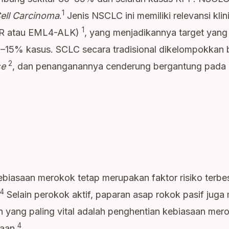
1
ell Carcinoma
.
Jenis NSCLC ini memiliki relevansi kli
1
GFR atau EML4-ALK)
, yang menjadikannya target yang e
10–15% kasus. SCLC secara tradisional dikelompokkan
2
se
, dan penanganannya cenderung bergantung pada p
 kebiasaan merokok tetap merupakan faktor risiko terb
4
Selain perokok aktif, paparan asap rokok pasif juga
 yang paling vital adalah penghentian kebiasaan mer
4
aan.