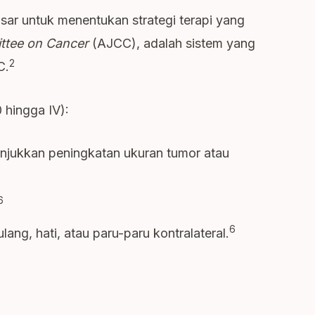
ar untuk menentukan strategi terapi yang
ttee on Cancer
(AJCC), adalah sistem yang
2
C.
 hingga IV):
unjukkan peningkatan ukuran tumor atau
6
6
ng, hati, atau paru-paru kontralateral.