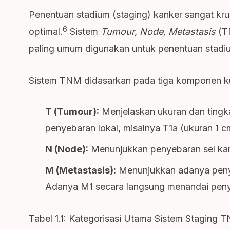
Penentuan stadium (staging) kanker sangat kr
6
optimal.
Sistem
Tumour, Node, Metastasis
(T
paling umum digunakan untuk penentuan stadi
Sistem TNM didasarkan pada tiga komponen kun
T (Tumour):
Menjelaskan ukuran dan tingka
penyebaran lokal, misalnya T1a (ukuran 1 c
N (Node):
Menunjukkan penyebaran sel kank
M (Metastasis):
Menunjukkan adanya penyeba
Adanya M1 secara langsung menandai penyak
Tabel 1.1: Kategorisasi Utama Sistem Stagin