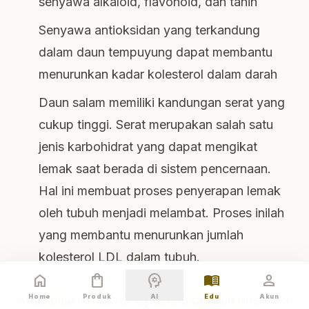
senyawa alkaloid, flavonoid, dan tanin
Senyawa antioksidan yang terkandung
dalam daun tempuyung dapat membantu
menurunkan kadar kolesterol dalam darah
Daun salam memiliki kandungan serat yang
cukup tinggi. Serat merupakan salah satu
jenis karbohidrat yang dapat mengikat
lemak saat berada di sistem pencernaan.
Hal ini membuat proses penyerapan lemak
oleh tubuh menjadi melambat. Proses inilah
yang membantu menurunkan jumlah
kolesterol LDL dalam tubuh.
home
shopping_bag
psychology
menu_book
person
Anda bisa konsumsi Lipostera dengan dosis 3 x
Home
Produk
AI
Edu
Akun