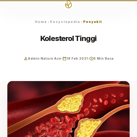
Home
Encyclopedia
Penyakit
chevron_right
chevron_right
Kolesterol Tinggi
person
calendar_today
schedule
Admin Nature Ace
18 Feb 2021
5 Min Baca