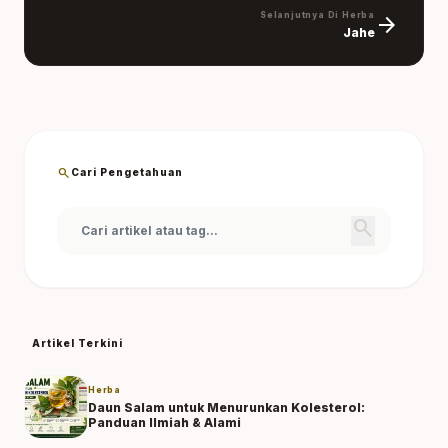
Selanjutnya Di Herba
arrow_forward
Jahe
search
Cari Pengetahuan
search
Artikel Terkini
Herba
Daun Salam untuk Menurunkan Kolesterol:
Panduan Ilmiah & Alami