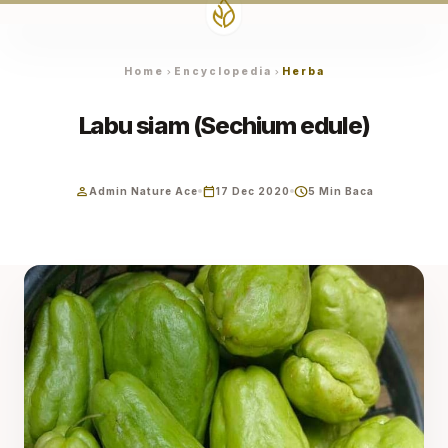
Home
Encyclopedia
Herba
chevron_right
chevron_right
Labu siam (Sechium edule)
person
calendar_today
schedule
Admin Nature Ace
17 Dec 2020
5 Min Baca