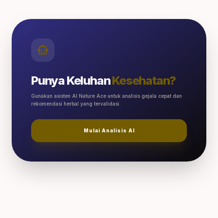
smart_toy
Punya Keluhan
Kesehatan?
Gunakan asisten AI Nature Ace untuk analisis gejala cepat dan
rekomendasi herbal yang tervalidasi.
Mulai Analisis AI