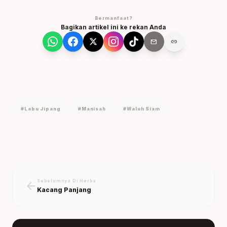
Bermanfaat?
Bagikan artikel ini ke rekan Anda
mail
link
#Labu Jipang
#manisah
#waluh Siam
Sebelumnya Di Herba
arrow_back
Kacang Panjang